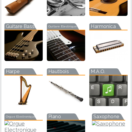
Guitare Basse
Harmonica
Guitare Electrique
Harpe
Hautbois
M.A.O.
Piano
Saxophone
Orgue Electronique