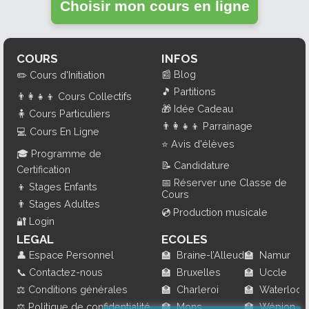
Choisir mon cours en ligne
COURS
INFOS
📰
Blog
✏️
Cours d'Initiation
🎵
Partitions
👨‍👩‍👧‍👦
Cours Collectifs
🎁
Idée Cadeau
🧍
Cours Particuliers
👨‍👩‍👧‍👦
Parrainage
💻
Cours En Ligne
⭐
Avis d'élèves
🎓
Programme de
📝
Candidature
Certification
📅
Réserver une Classe de
👦
Stages Enfants
Cours
👨
Stages Adultes
💿
Production musicale
🔐
Login
LEGAL
ECOLES
👤
Espace Personnel
🏫
Braine-l’Alleud
🏫
Namur
📞
Contactez-nous
🏫
Bruxelles
🏫
Uccle
⚖️
Conditions générales
🏫
Charleroi
🏫
Waterloo
⚖️
Politique de confidentialité
🏫
Mons
🏫
Wépion