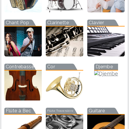
Chant Pop
Clarinette
Clavier
Contrebasse
Cor
Djembe
Flûte à Bec
Guitare
Flûte Traversière