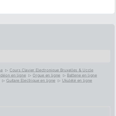
le
▷
Cours Clavier Electronique Bruxelles & Uccle
déon en ligne
▷
Orgue en ligne
▷
Batterie en ligne
▷
Guitare Electrique en ligne
▷
Ukulélé en ligne