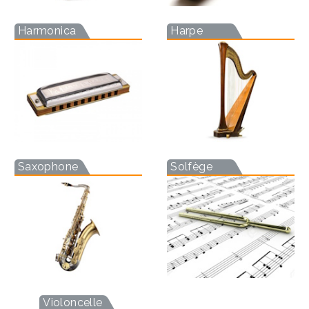
Harmonica
Harpe
Saxophone
Solfège
Violoncelle