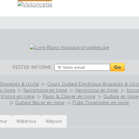
Go
RESTER INFORME :
Bruxelles & Uccle
▷
Cours Guitare Electrique Bruxelles & Ucc
n ligne
▷
Saxophone en ligne
▷
Harmonica en ligne
▷
Accor
▷
Violon en ligne
▷
Piano & Clavier en ligne
▷
Guitare en ligne
▷
Guitare Basse en ligne
▷
Flûte Traversière en ligne
mur
Waterloo
Wépion