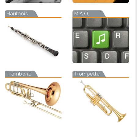
Hautbois
M.A.O.
Trombone
Trompette