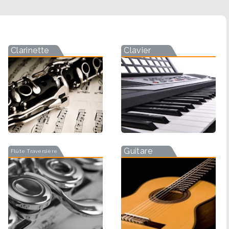
Clarinette
Clavier
Guitare
Flûte Traversière