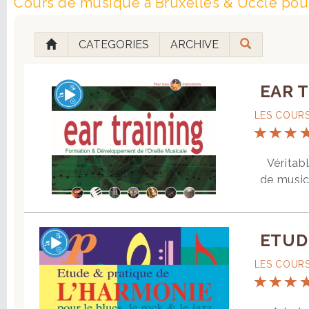
Cours de musique à Bruxelles & Uccle pour
CATEGORIES
ARCHIVE
EAR T
LES COURS
Véritabl
de musici
sans dif
intervall
le trava
ETUDE
pour con
enregist
LES COURS
réponse
Accords 