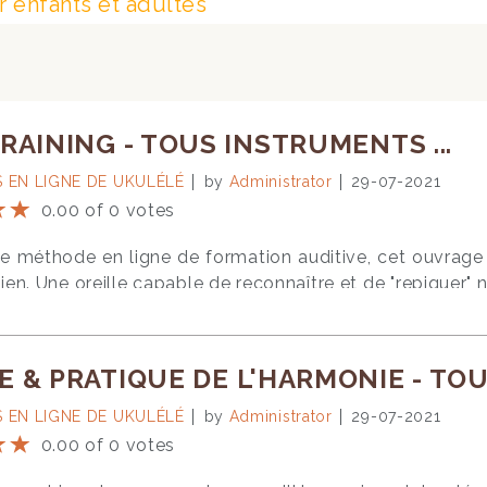
 enfants et adultes
RAINING - TOUS INSTRUMENTS ...
 EN LIGNE DE UKULÉLÉ
by
Administrator
29-07-2021
0.00 of 0 votes
e méthode en ligne de formation auditive, cet ouvrage a
en. Une oreille capable de reconnaître et de "repiquer" n
ficulté ! Au programme, vous trouverez tous les ingrédien
es (de la tierce à la treizième bémol), l’identification 
il des accords et de la mélodie ensemble, l’étude du ryth
 & PRATIQUE DE L'HARMONIE - TOU
clure, les dictées mélodiques, qui constituent une v
rements audio sont là pour vous fournir les exercices 
 EN LIGNE DE UKULÉLÉ
by
Administrator
29-07-2021
s et vérifier vos résultats. Au sommaire PRÉSENT
0.00 of 0 votes
& Mélodies Le Rythme 1 Le Rythme 2 Dictées Mélodiq