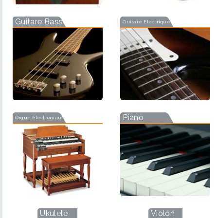
Guitare Basse
Guitare Electrique
Piano
Orgue Electronique
Ukulele
Violon