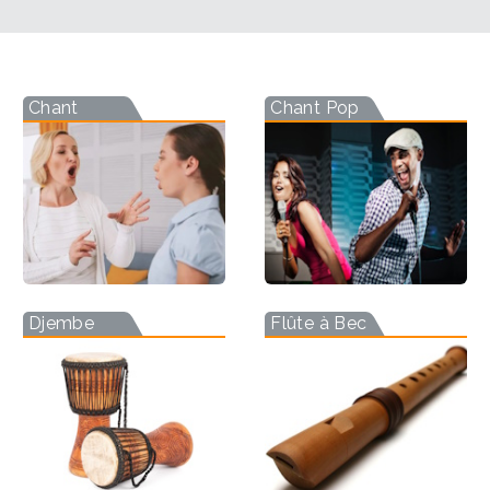
Chant
Chant Pop
Djembe
Flûte à Bec