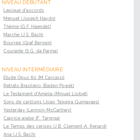
NIVEAU DÉBUTANT
Lexique d'accords
Menuet (Joseph Haydn)
Thème (G.F. Haendel)
Marche (J.S. Bach)
Bourrée (Graf Bergen)
Courante (S.G. da Parma)
NIVEAU INTERMÉDIAIRE
Etude Opus 60 (M Carcassi)
Retrato Brasileiro (Baden Powel)
Le Testament d'Amelia (Miguel Llobet)
Sons de carillons (Joao Teixeira Guimaraes)
Yesterday (Lennon-McCartney)
Caprice arabe (F. Tarrega)
Le Temps des cerises (J.B. Clement-A. Renard)
Aria (J.S. Bach)