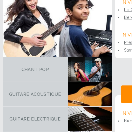
NIV
Le 
Ber
NIV
Pré
Sta
CHANT POP
GUITARE ACOUSTIQUE
NIV
GUITARE ELECTRIQUE
Bie