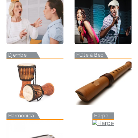
Djembe
Flûte à Bec
Harmonica
Harpe