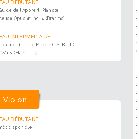
EAU DÉBUTANT
Guide de l'Apprenti Pianiste
ceuse Opus 49 no. 4 (Brahms)
EAU INTERMÉDIAIRE
lude no. 1 en Do Majeur (J.S. Bach)
r Wars (Main Title)
Violon
EAU DÉBUTANT
ntôt disponible