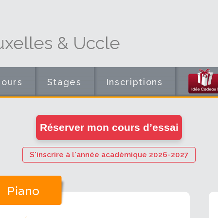
xelles & Uccle
Cours
Stages
Inscriptions
en
Réserver mon cours d’essai
ligne
S'inscrire à l'année académique 2026-2027
Piano