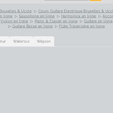
Bruxelles & Uccle
▷
Cours Guitare Electrique Bruxelles & Ucc
n ligne
▷
Saxophone en ligne
▷
Harmonica en ligne
▷
Accor
▷
Violon en ligne
▷
Piano & Clavier en ligne
▷
Guitare en ligne
▷
Guitare Basse en ligne
▷
Flûte Traversière en ligne
mur
Waterloo
Wépion