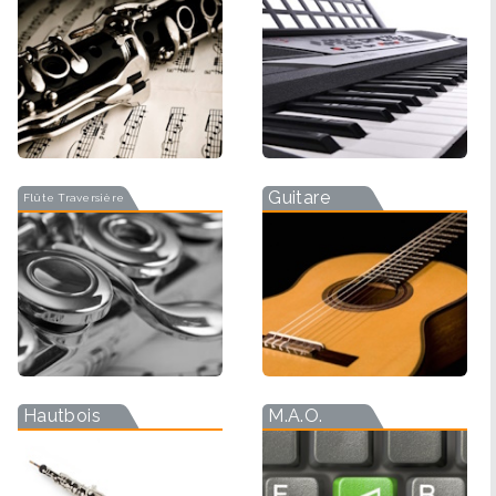
Guitare
Flûte Traversière
Hautbois
M.A.O.