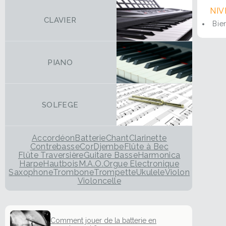
NIV
CLAVIER
Bie
PIANO
SOLFEGE
Accordéon
Batterie
Chant
Clarinette
Contrebasse
Cor
Djembe
Flûte à Bec
Flûte Traversière
Guitare Basse
Harmonica
Harpe
Hautbois
M.A.O.
Orgue Electronique
Saxophone
Trombone
Trompette
Ukulele
Violon
Violoncelle
Comment jouer de la batterie en