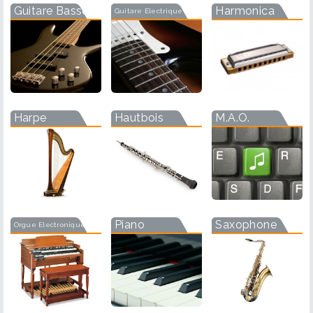
Guitare Basse
Harmonica
Guitare Electrique
Harpe
Hautbois
M.A.O.
Piano
Saxophone
Orgue Electronique