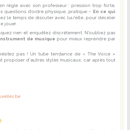
en règle avec son professeur : pression trop forte,
es questions d’ordre physique, pratique –
En ce qui
nez le temps de discuter avec lui/elle, pour déceler
e jouer.
squez rien et enquêtez discrètement. N'oubliez pas
 instrument de musique
pour mieux reprendre par
’hésitez pas ! Un tube tendance de « The Voice »
proposer d'autres styles musicaux, car après tout
e