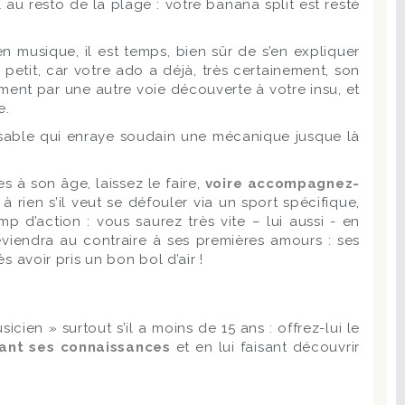
 au resto de la plage : votre banana split est resté
n musique, il est temps, bien sûr de s’en expliquer
s petit, car votre ado a déjà, très certainement, son
ement par une autre voie découverte à votre insu, et
e.
e sable qui enraye soudain une mécanique jusque là
s à son âge, laissez le faire,
voire accompagnez-
a à rien s’il veut se défouler via un sport spécifique,
 d’action : vous saurez très vite – lui aussi - en
reviendra au contraire à ses premières amours : ses
s avoir pris un bon bol d’air !
ien » surtout s’il a moins de 15 ans : offrez-lui le
sant ses connaissances
et en lui faisant découvrir