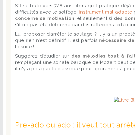
S’il se bute vers 7/8 ans alors qu’il pratique déj
difficultés avec le solfège,
instrument mal adapté
p
concerne sa motivation
, et seulement si
des dons
s’il n’a pas été détourné par des réflexions extéri
Lui proposer d’arrêter le soulage ? Il y a un pro
que rien n'est définitif. Il est parfois
nécessaire de 
la suite !
Suggérez d’étudier sur
des mélodies tout à fait
remplaçant une sonate baroque de Mozart peut per
il n'y a pas que le classique pour apprendre à jouer
Pré-ado ou ado : il veut tout arr