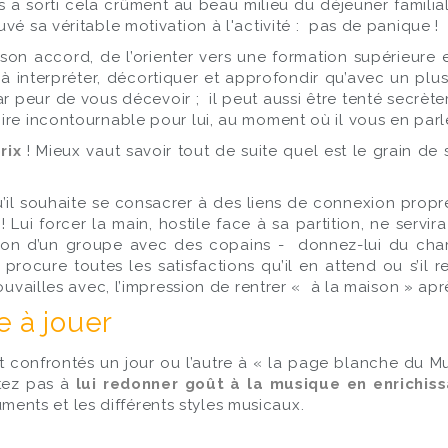
us a sorti cela crûment au beau milieu du déjeuner familial
trouvé sa véritable motivation à l'activité : pas de panique !
 son accord, de l’orienter vers une formation supérieure e
e à interpréter, décortiquer et approfondir qu’avec un plu
par peur de vous décevoir ; il peut aussi être tenté secrèt
ire incontournable pour lui, au moment où il vous en parl
rix
! Mieux vaut savoir tout de suite quel est le grain d
’il souhaite se consacrer à des liens de connexion propre
n
! Lui forcer la main, hostile face à sa partition, ne servir
tion d’un groupe avec des copains - donnez-lui du champ
 procure toutes les satisfactions qu’il en attend ou s’il 
uvailles avec, l’impression de rentrer « à la maison » aprè
e à jouer
 confrontés un jour ou l’autre à « la page blanche du Music
itez pas à
lui redonner goût à la musique en enrichis
ruments et les différents styles musicaux.