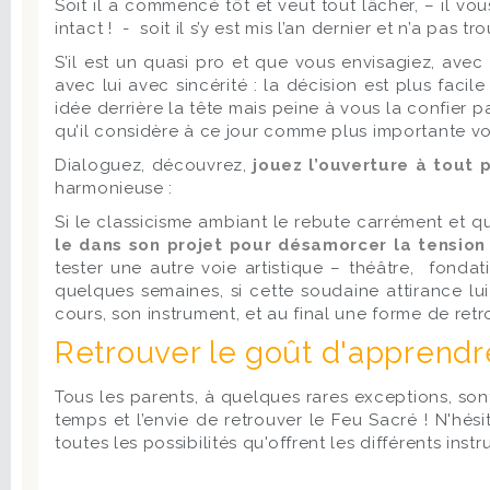
Soit il a commencé tôt et veut tout lâcher, – il vo
intact ! - soit il s’y est mis l’an dernier et n’a pas 
S’il est un quasi pro et que vous envisagiez, avec
avec lui avec sincérité : la décision est plus facil
idée derrière la tête mais peine à vous la confier 
qu’il considère à ce jour comme plus importante vo
Dialoguez, découvrez,
jouez l’ouverture à tout p
harmonieuse :
Si le classicisme ambiant le rebute carrément et qu
le dans son projet pour désamorcer la tensio
tester une autre voie artistique – théâtre, fonda
quelques semaines, si cette soudaine attirance lui
cours, son instrument, et au final une forme de retro
Retrouver le goût d'apprendr
Tous les parents, à quelques rares exceptions, sont
temps et l’envie de retrouver le Feu Sacré ! N'hés
toutes les possibilités qu'offrent les différents inst