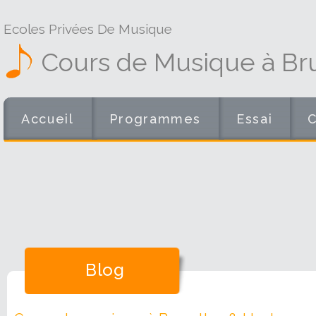
Ecoles Privées De Musique
Cours de Musique à Bru
Accueil
Programmes
Essai
Blog