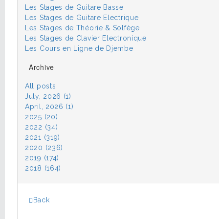
Les Stages de Guitare Basse
Les Stages de Guitare Electrique
Les Stages de Théorie & Solfège
Les Stages de Clavier Electronique
Les Cours en Ligne de Djembe
Archive
All posts
July, 2026 (1)
April, 2026 (1)
2025 (20)
2022 (34)
2021 (319)
2020 (236)
2019 (174)
2018 (164)
Back