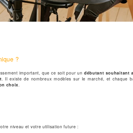
nique ?
stissement important, que ce soit pour un
débutant souhaitant a
t
. Il existe de nombreux modèles sur le marché, et chaque bat
bon choix
.
otre niveau et votre utilisation future :