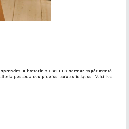
pprendre la batterie
ou pour un
batteur expérimenté
terie possède ses propres caractéristiques. Voici les