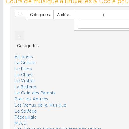
Cours de musique à Bruxelles & Uccle pour
Categories
Archive
Categories
All posts
La Guitare
Le Piano
Le Chant
Le Violon
La Batterie
Le Coin des Parents
Pour les Adultes
Les Vertus de la Musique
Le Solfège
Pédagogie
M.A.O.