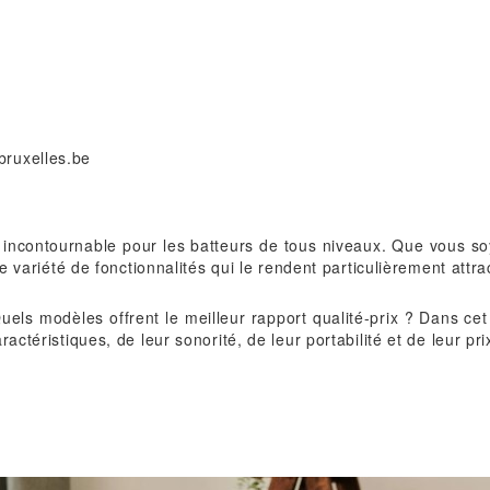
ve incontournable pour les batteurs de tous niveaux. Que vous 
e variété de fonctionnalités qui le rendent particulièrement attrac
els modèles offrent le meilleur rapport qualité-prix ? Dans cet
ctéristiques, de leur sonorité, de leur portabilité et de leur pri