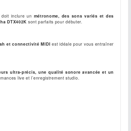
 doit inclure un
métronome, des sons variés et des
ha DTX402K
sont parfaits pour débuter.
h et connectivité MIDI
est idéale pour vous entraîner
eurs ultra-précis, une qualité sonore avancée et un
mances live et l’enregistrement studio.