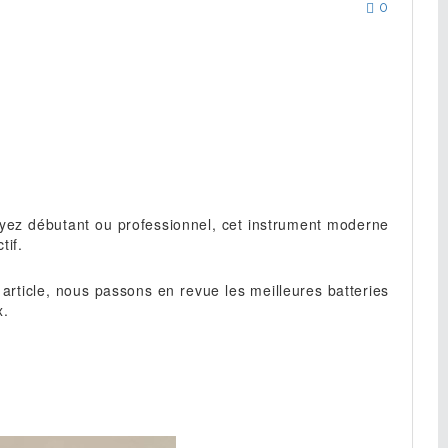
0
soyez débutant ou professionnel, cet instrument moderne
tif.
 article, nous passons en revue les meilleures batteries
x.