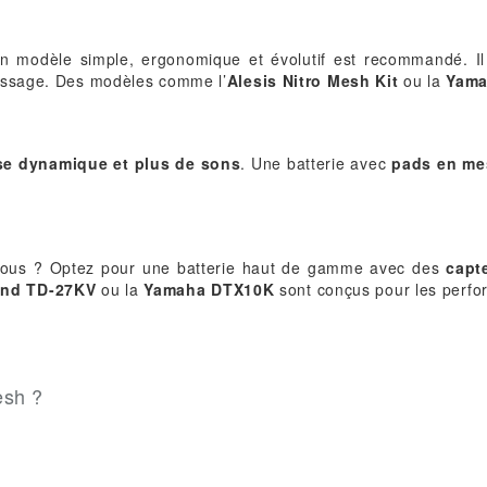
! Un modèle simple, ergonomique et évolutif est recommandé. Il
ntissage. Des modèles comme l’
Alesis Nitro Mesh Kit
ou la
Yama
se dynamique et plus de sons
. Une batterie avec
pads en mes
r vous ? Optez pour une batterie haut de gamme avec des
capt
and TD-27KV
ou la
Yamaha DTX10K
sont conçus pour les perfor
esh ?