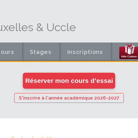
xelles & Uccle
Cours
Stages
Inscriptions
en
Réserver mon cours d’essai
ligne
S'inscrire à l'année académique 2026-2027