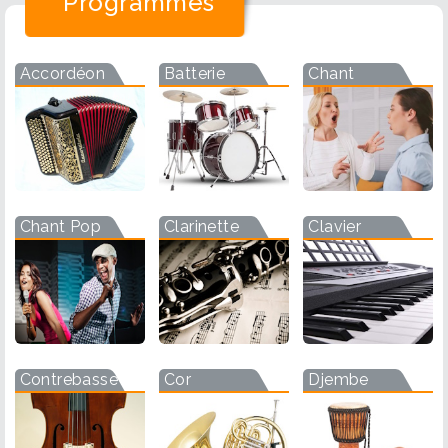
Programmes
Accordéon
Batterie
Chant
Chant Pop
Clarinette
Clavier
Contrebasse
Cor
Djembe