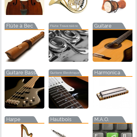
Flûte à Bec
Guitare
Flûte Traversière
Guitare Basse
Harmonica
Guitare Electrique
Harpe
Hautbois
M.A.O.