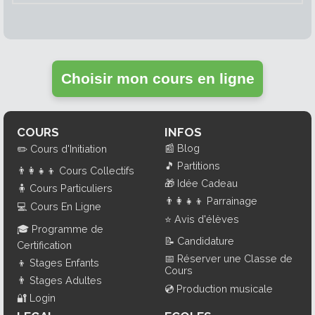
Choisir mon cours en ligne
COURS
INFOS
📰
Blog
✏️
Cours d'Initiation
🎵
Partitions
👨‍👩‍👧‍👦
Cours Collectifs
🎁
Idée Cadeau
🧍
Cours Particuliers
👨‍👩‍👧‍👦
Parrainage
💻
Cours En Ligne
⭐
Avis d'élèves
🎓
Programme de
📝
Candidature
Certification
📅
Réserver une Classe de
👦
Stages Enfants
Cours
👨
Stages Adultes
💿
Production musicale
🔐
Login