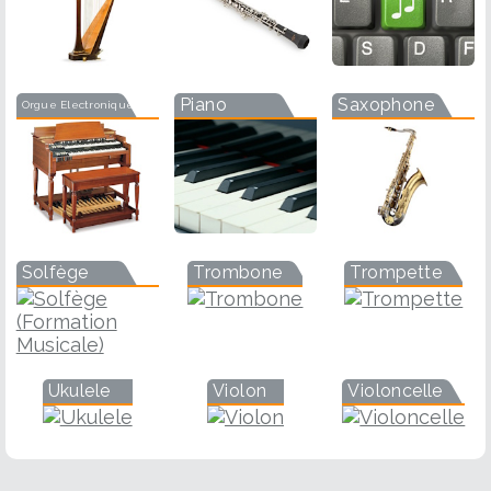
Piano
Saxophone
Orgue Electronique
Solfège
Trombone
Trompette
Ukulele
Violon
Violoncelle