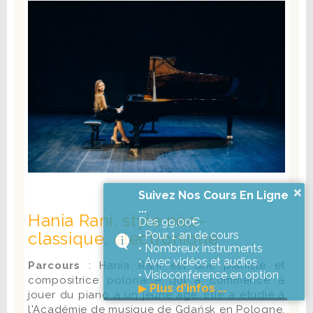
×
Suivez Nos Cours En Ligne
...
Hania Rani, style néo-
Dès 99,00€
classique, électronique
• Pour 1 an de cours
• Nombreux instruments
• Avec vidéos et audios
Parcours
: Hania Rani est une pianiste et
• Visioconférence en option
compositrice polonaise qui a commencé à
▶
Plus d'infos ...
jouer du piano à un jeune âge. Elle a étudié à
l'Académie de musique de Gdańsk en Pologne,