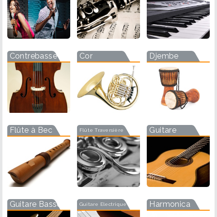
Contrebasse
Cor
Djembe
Flûte à Bec
Guitare
Flûte Traversière
Guitare Basse
Harmonica
Guitare Electrique