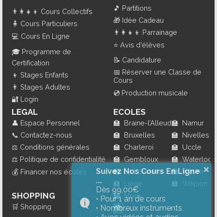
🎵
Partitions
👨‍👩‍👧‍👦
Cours Collectifs
🎁
Idée Cadeau
🧍
Cours Particuliers
👨‍👩‍👧‍👦
Parrainage
💻
Cours En Ligne
⭐
Avis d'élèves
🎓
Programme de
📝
Candidature
Certification
📅
Réserver une Classe de
👦
Stages Enfants
Cours
👨
Stages Adultes
💿
Production musicale
🔐
Login
LEGAL
ECOLES
👤
Espace Personnel
🏫
Braine-l’Alleud
🏫
Namur
📞
Contactez-nous
🏫
Bruxelles
🏫
Nivelles
⚖️
Conditions générales
🏫
Charleroi
🏫
Uccle
⚖️
Politique de confidentialité
🏫
Gembloux
🏫
Waterloo
×
Suivez Nos Cours En Ligne
🏫
La Louvière
🏫
Wavre
💰
Financer nos écoles
...
🏫
Liège
🏫
Wépion
Dès 99,00€
SHOPPING
🏫
Mons
• Pour 1 an de cours
🛒
Shopping
• Nombreux instruments