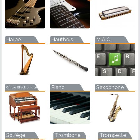
Harpe
Hautbois
M.A.O.
Piano
Saxophone
Orgue Electronique
Solfège
Trombone
Trompette