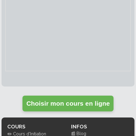
Choisir mon cours en ligne
COURS
INFOS
📰
Blog
✏️
Cours d'Initiation