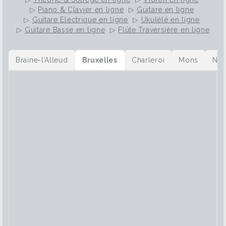
▷
Piano & Clavier en ligne
▷
Guitare en ligne
▷
Guitare Electrique en ligne
▷
Ukulélé en ligne
▷
Guitare Basse en ligne
▷
Flûte Traversière en ligne
Braine-l’Alleud
Bruxelles
Charleroi
Mons
Na