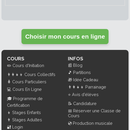
Choisir mon cours en ligne
COURS
INFOS
📰
Blog
✏️
Cours d'Initiation
🎵
Partitions
👨‍👩‍👧‍👦
Cours Collectifs
🎁
Idée Cadeau
🧍
Cours Particuliers
👨‍👩‍👧‍👦
Parrainage
💻
Cours En Ligne
⭐
Avis d'élèves
🎓
Programme de
📝
Candidature
Certification
📅
Réserver une Classe de
👦
Stages Enfants
Cours
👨
Stages Adultes
💿
Production musicale
🔐
Login