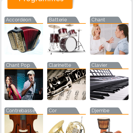
Accordéon
Batterie
Chant
Chant Pop
Clarinette
Clavier
Contrebasse
Cor
Djembe