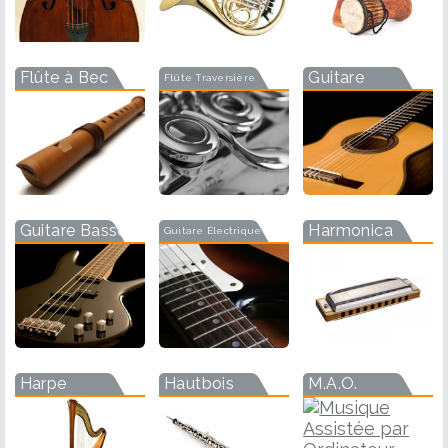
Flûte à Bec
Guitare
Flûte Traversière
Guitare Basse
Harmonica
Guitare Electrique
Harpe
Hautbois
M.A.O.