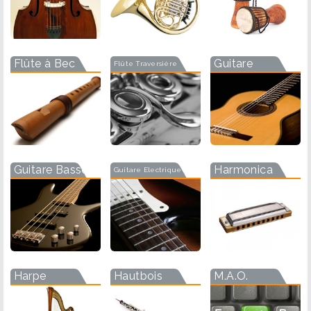
Flûte à Bec
Guitare
Flûte Traversière
Guitare Basse
Harmonica
Guitare Electrique
Harpe
Hautbois
M.A.O.