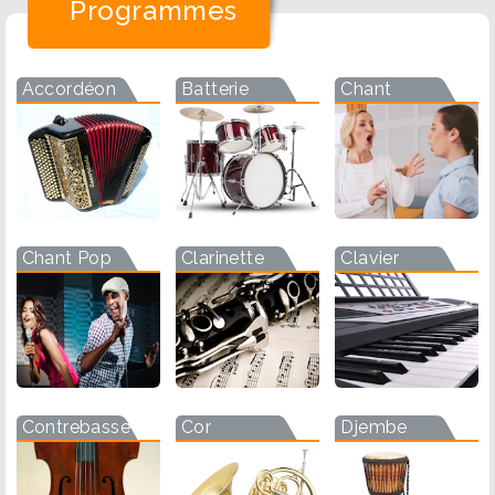
Programmes
Accordéon
Batterie
Chant
Chant Pop
Clarinette
Clavier
Contrebasse
Cor
Djembe