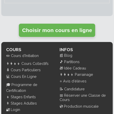
Choisir mon cours en ligne
COURS
INFOS
📰
Blog
✏️
Cours d'Initiation
🎵
Partitions
👨‍👩‍👧‍👦
Cours Collectifs
🎁
Idée Cadeau
🧍
Cours Particuliers
👨‍👩‍👧‍👦
Parrainage
💻
Cours En Ligne
⭐
Avis d'élèves
🎓
Programme de
📝
Candidature
Certification
📅
Réserver une Classe de
👦
Stages Enfants
Cours
👨
Stages Adultes
💿
Production musicale
🔐
Login