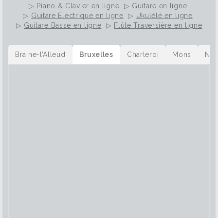
▷
Piano & Clavier en ligne
▷
Guitare en ligne
▷
Guitare Electrique en ligne
▷
Ukulélé en ligne
▷
Guitare Basse en ligne
▷
Flûte Traversière en ligne
Braine-l’Alleud
Bruxelles
Charleroi
Mons
Na