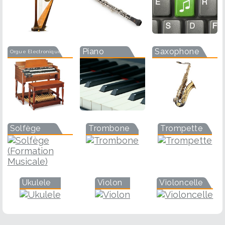
Piano
Saxophone
Orgue Electronique
Solfège
Trombone
Trompette
Ukulele
Violon
Violoncelle