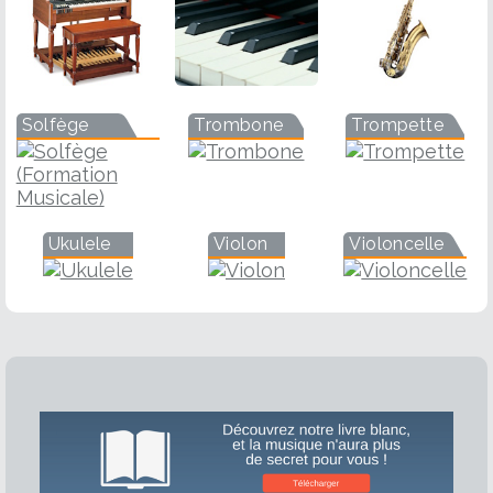
Solfège
Trombone
Trompette
Ukulele
Violon
Violoncelle