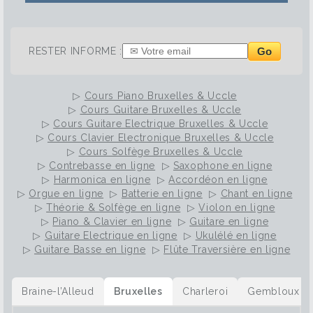
Go
RESTER INFORME :
▷
Cours Piano Bruxelles & Uccle
▷
Cours Guitare Bruxelles & Uccle
▷
Cours Guitare Electrique Bruxelles & Uccle
▷
Cours Clavier Electronique Bruxelles & Uccle
▷
Cours Solfège Bruxelles & Uccle
▷
Contrebasse en ligne
▷
Saxophone en ligne
▷
Harmonica en ligne
▷
Accordéon en ligne
▷
Orgue en ligne
▷
Batterie en ligne
▷
Chant en ligne
▷
Théorie & Solfège en ligne
▷
Violon en ligne
▷
Piano & Clavier en ligne
▷
Guitare en ligne
▷
Guitare Electrique en ligne
▷
Ukulélé en ligne
▷
Guitare Basse en ligne
▷
Flûte Traversière en ligne
Braine-l’Alleud
Bruxelles
Charleroi
Gembloux