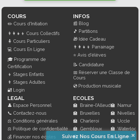
COURS
INFOS
📰
Blog
✏️
Cours d'Initiation
🎵
Partitions
👨‍👩‍👧‍👦
Cours Collectifs
🎁
Idée Cadeau
🧍
Cours Particuliers
👨‍👩‍👧‍👦
Parrainage
💻
Cours En Ligne
⭐
Avis d'élèves
🎓
Programme de
📝
Candidature
Certification
📅
Réserver une Classe de
👦
Stages Enfants
Cours
👨
Stages Adultes
💿
Production musicale
🔐
Login
LEGAL
ECOLES
👤
Espace Personnel
🏫
Braine-l’Alleud
🏫
Namur
📞
Contactez-nous
🏫
Bruxelles
🏫
Nivelles
⚖️
Conditions générales
🏫
Charleroi
🏫
Uccle
⚖️
Politique de confidentialité
🏫
Gembloux
🏫
Waterloo
×
Suivez Nos Cours En Ligne
🏫
La Louvière
🏫
Wavre
💰
Financer nos écoles