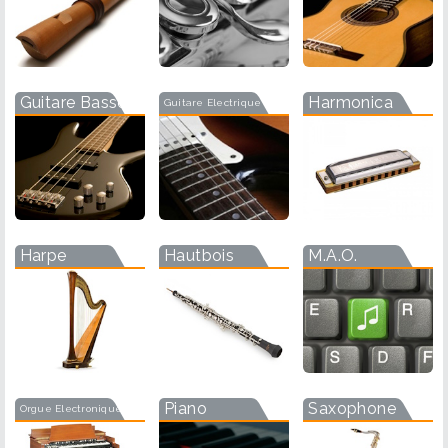
Guitare Basse
Harmonica
Guitare Electrique
Harpe
Hautbois
M.A.O.
Piano
Saxophone
Orgue Electronique