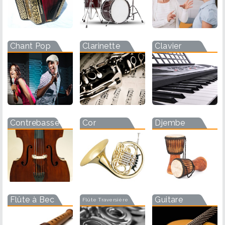
Chant Pop
Clarinette
Clavier
Contrebasse
Cor
Djembe
Flûte à Bec
Guitare
Flûte Traversière