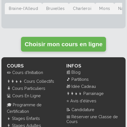
Braine-l’Alleud
Bruxelles
Charleroi
Mons
Nam
Choisir mon cours en ligne
COURS
INFOS
📰
Blog
✏️
Cours d'Initiation
🎵
Partitions
👨‍👩‍👧‍👦
Cours Collectifs
🎁
Idée Cadeau
🧍
Cours Particuliers
👨‍👩‍👧‍👦
Parrainage
💻
Cours En Ligne
⭐
Avis d'élèves
🎓
Programme de
📝
Candidature
Certification
📅
Réserver une Classe de
👦
Stages Enfants
Cours
👨
Stages Adultes