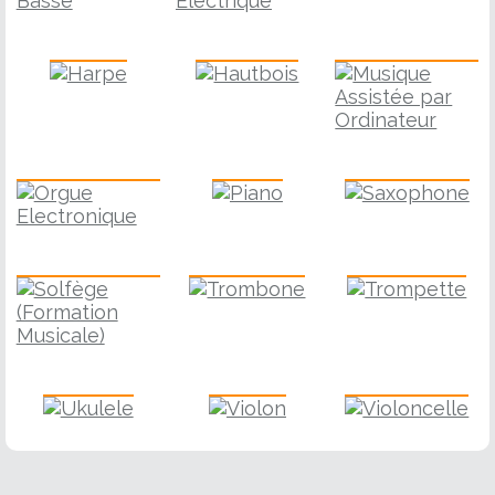
Harpe
Hautbois
M.A.O.
Piano
Saxophone
Orgue Electronique
Solfège
Trombone
Trompette
Ukulele
Violon
Violoncelle