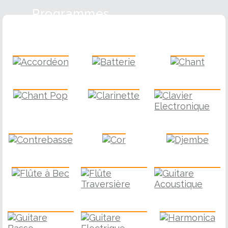
Programmes
Accordéon
Batterie
Chant
Chant Pop
Clarinette
Clavier
Contrebasse
Cor
Djembe
Flûte à Bec
Guitare
Flûte Traversière
Guitare Basse
Harmonica
Guitare Electrique