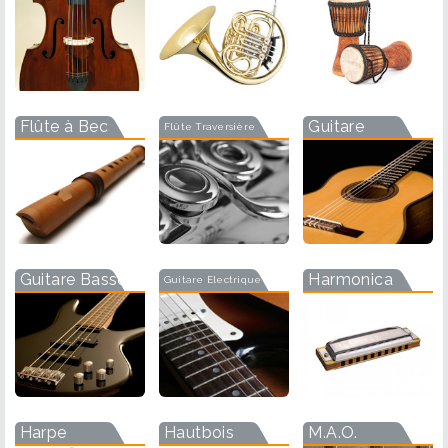
Flûte à Bec
Guitare
Flûte Traversière
Guitare Basse
Harmonica
Guitare Electrique
Harpe
Hautbois
M.A.O.