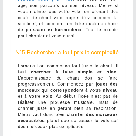
âge, son parcours ou son niveau. Même si
vous n’aimez pas votre voix, en prenant des
cours de chant vous apprendrez comment la
sublimer, et comment en faire quelque chose
de
puissant et harmonieux
. Tout le monde
peut chanter et vous aussi.
N°5 Rechercher à tout prix la complexité
Lorsque l’on commence tout juste le chant, il
faut
chercher à faire simple et bien
.
L’apprentissage du chant doit se faire
progressivement. Commencez par
jouer des
morceaux qui correspondent à votre niveau
et à votre voix.
Au début l’idée n’est pas de
réaliser une prouesse musicale, mais de
chanter juste en gérant bien sa respiration.
Mieux vaut donc bien
chanter des morceaux
accessibles
plutôt que se casser la voix sur
des morceaux plus compliqués.