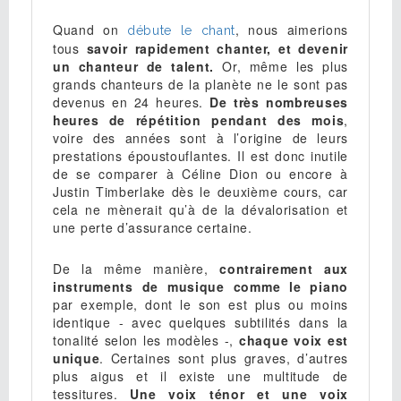
Quand on
, nous aimerions
débute le chant
tous
savoir rapidement chanter, et devenir
un chanteur de talent.
Or, même les plus
grands chanteurs de la planète ne le sont pas
devenus en 24 heures.
De très nombreuses
heures de répétition pendant des mois
,
voire des années sont à l’origine de leurs
prestations époustouflantes. Il est donc inutile
de se comparer à Céline Dion ou encore à
Justin Timberlake dès le deuxième cours, car
cela ne mènerait qu’à de la dévalorisation et
une perte d’assurance certaine.
De la même manière,
contrairement aux
instruments de musique comme le piano
par exemple, dont le son est plus ou moins
identique - avec quelques subtilités dans la
tonalité selon les modèles -,
chaque voix est
unique
. Certaines sont plus graves, d’autres
plus aigus et il existe une multitude de
tessitures.
Une voix ténor et une voix