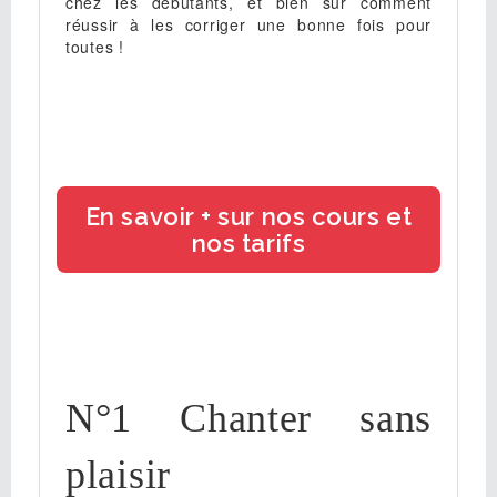
chez les débutants, et bien sûr comment
réussir à les corriger une bonne fois pour
toutes !
En savoir + sur nos cours et
nos tarifs
N°1 Chanter sans
plaisir