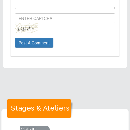
Post A Comment
Stages & Ateliers
Guitare