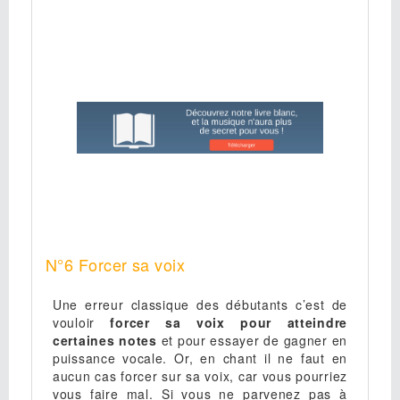
N°6 Forcer sa voix
Une erreur classique des débutants c’est de
vouloir
forcer sa voix pour atteindre
certaines notes
et pour essayer de gagner en
puissance vocale. Or, en chant il ne faut en
aucun cas forcer sur sa voix, car vous pourriez
vous faire mal. Si vous ne parvenez pas à