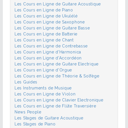
Les Cours en Ligne de Guitare Acoustique
Les Cours en Ligne de Piano
Les Cours en Ligne de Ukulélé
Les Cours en Ligne de Saxophone
Les Cours en Ligne de Guitare Basse
Les Cours en Ligne de Batterie
Les Cours en Ligne de Chant
Les Cours en Ligne de Contrebasse
Les Cours en Ligne d'Harmonica
Les Cours en Ligne d'Accordéon
Les Cours en Ligne de Guitare Electrique
Les Cours en Ligne d'Orgue
Les Cours en Ligne de Théorie & Solfège
Les Guides
Les Instruments de Musique
Les Cours en Ligne de Violon
Les Cours en Ligne de Clavier Electronique
Les Cours en Ligne de Flûte Traversière
News People
Les Stages de Guitare Acoustique
Les Stages de Piano