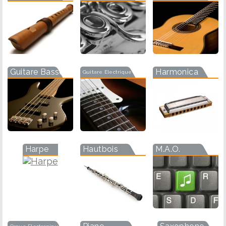
Guitare Basse
Harmonica
Guitare Electrique
Harpe
Hautbois
M.A.O.