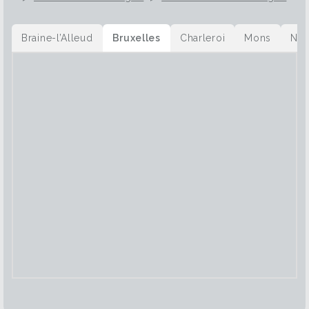
Braine-l’Alleud
Bruxelles
Charleroi
Mons
Na