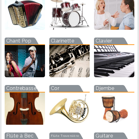
Chant Pop
Clarinette
Clavier
Contrebasse
Cor
Djembe
Flûte à Bec
Guitare
Flûte Traversière