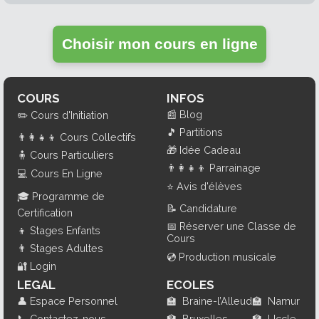
Choisir mon cours en ligne
COURS
INFOS
📰
Blog
✏️
Cours d'Initiation
🎵
Partitions
👨‍👩‍👧‍👦
Cours Collectifs
🎁
Idée Cadeau
🧍
Cours Particuliers
👨‍👩‍👧‍👦
Parrainage
💻
Cours En Ligne
⭐
Avis d'élèves
🎓
Programme de
📝
Candidature
Certification
📅
Réserver une Classe de
👦
Stages Enfants
Cours
👨
Stages Adultes
💿
Production musicale
🔐
Login
LEGAL
ECOLES
👤
Espace Personnel
🏫
Braine-l’Alleud
🏫
Namur
📞
Contactez-nous
🏫
Bruxelles
🏫
Uccle