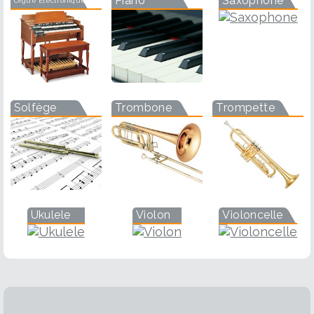
Piano
Saxophone
Orgue Electronique
Solfège
Trombone
Trompette
Ukulele
Violon
Violoncelle