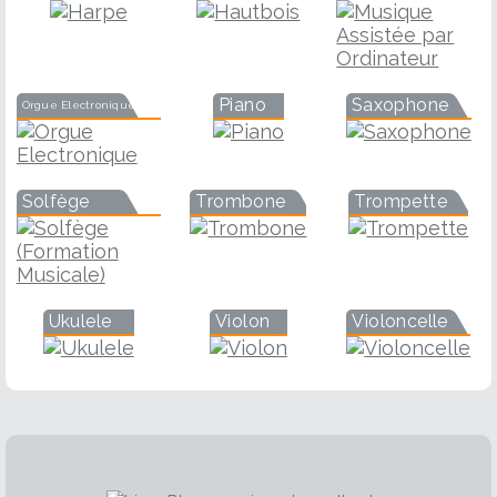
Piano
Saxophone
Orgue Electronique
Solfège
Trombone
Trompette
Ukulele
Violon
Violoncelle