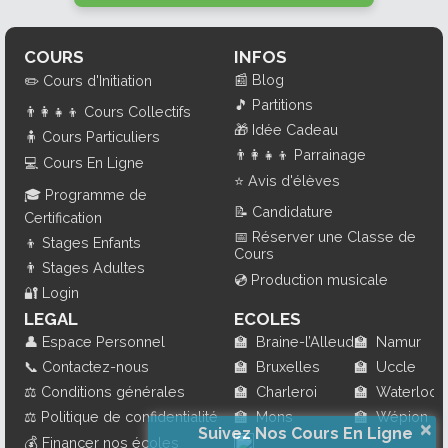
COURS
INFOS
📰
Blog
✏️
Cours d'Initiation
🎵
Partitions
👨‍👩‍👧‍👦
Cours Collectifs
🎁
Idée Cadeau
🧍
Cours Particuliers
👨‍👩‍👧‍👦
Parrainage
💻
Cours En Ligne
⭐
Avis d'élèves
🎓
Programme de
📝
Candidature
Certification
📅
Réserver une Classe de
👦
Stages Enfants
Cours
👨
Stages Adultes
💿
Production musicale
🔐
Login
LEGAL
ECOLES
👤
Espace Personnel
🏫
Braine-l’Alleud
🏫
Namur
📞
Contactez-nous
🏫
Bruxelles
🏫
Uccle
⚖️
Conditions générales
🏫
Charleroi
🏫
Waterloo
⚖️
Politique de confidentialité
🏫
Mons
🏫
Wépion
×
Suivez Nos Cours En Ligne
💰
Financer nos écoles