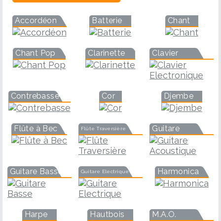
Accordéon
Batterie
Chant
Chant Pop
Clarinette
Clavier
Contrebasse
Cor
Djembe
Flûte à Bec
Guitare
Flûte Traversière
Guitare Basse
Harmonica
Guitare Electrique
Harpe
Hautbois
M.A.O.