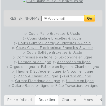
Go
RESTER INFORME :
▷
Cours Piano Bruxelles & Uccle
▷
Cours Guitare Bruxelles & Uccle
▷
Cours Guitare Electrique Bruxelles & Uccle
▷
Cours Clavier Electronique Bruxelles & Uccle
▷
Cours Solfège Bruxelles & Uccle
▷
Contrebasse en ligne
▷
Saxophone en ligne
▷
Harmonica en ligne
▷
Accordéon en ligne
▷
Orgue en ligne
▷
Batterie en ligne
▷
Chant en ligne
▷
Théorie & Solfège en ligne
▷
Violon en ligne
▷
Piano & Clavier en ligne
▷
Guitare en ligne
▷
Guitare Electrique en ligne
▷
Ukulélé en ligne
▷
Guitare Basse en ligne
▷
Flûte Traversière en ligne
Braine-l’Alleud
Bruxelles
Charleroi
Mons
Na