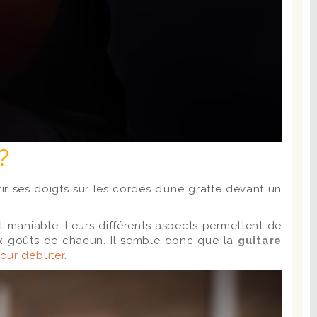
?
ir ses doigts sur les cordes d’une gratte devant un
et maniable. Leurs différents aspects permettent de
aux goûts de chacun. Il semble donc que la
guitare
pour débuter
.