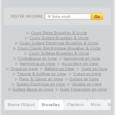
Go
RESTER INFORME :
▷
Cours Piano Bruxelles & Uccle
▷
Cours Guitare Bruxelles & Uccle
▷
Cours Guitare Electrique Bruxelles & Uccle
▷
Cours Clavier Electronique Bruxelles & Uccle
▷
Cours Solfège Bruxelles & Uccle
▷
Contrebasse en ligne
▷
Saxophone en ligne
▷
Harmonica en ligne
▷
Accordéon en ligne
▷
Orgue en ligne
▷
Batterie en ligne
▷
Chant en ligne
▷
Théorie & Solfège en ligne
▷
Violon en ligne
▷
Piano & Clavier en ligne
▷
Guitare en ligne
▷
Guitare Electrique en ligne
▷
Ukulélé en ligne
▷
Guitare Basse en ligne
▷
Flûte Traversière en ligne
Braine-l’Alleud
Bruxelles
Charleroi
Mons
Na