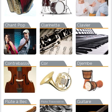
Chant Pop
Clarinette
Clavier
Contrebasse
Cor
Djembe
Flûte à Bec
Guitare
Flûte Traversière