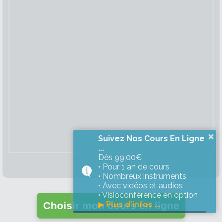
×
Suivez Nos Cours En Ligne
...
Dès 99,00€
• Pour 1 an de cours
• Nombreux instruments
• Avec vidéos et audios
• Visioconférence en option
▶
Plus d'infos ...
Choisir mon cours en ligne