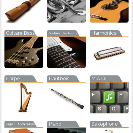
Guitare Basse
Harmonica
Guitare Electrique
Harpe
Hautbois
M.A.O.
Piano
Saxophone
Orgue Electronique