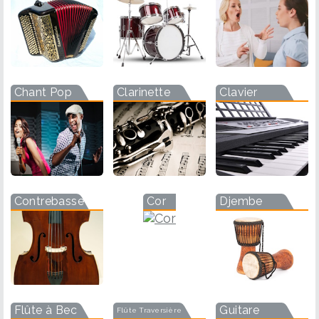
Chant Pop
Clarinette
Clavier
Contrebasse
Cor
Djembe
Flûte à Bec
Guitare
Flûte Traversière