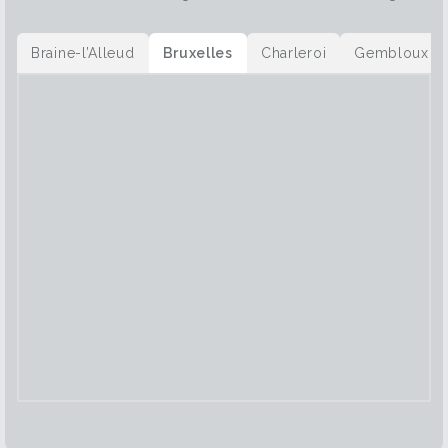
Braine-l’Alleud
Bruxelles
Charleroi
Gembloux