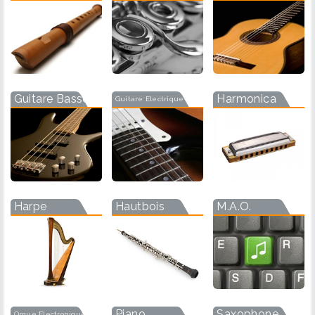
Guitare Basse
Harmonica
Guitare Electrique
Harpe
Hautbois
M.A.O.
Piano
Saxophone
Orgue Electronique