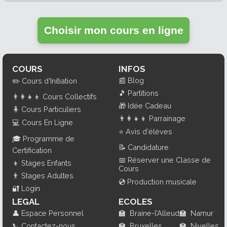
Choisir mon cours en ligne
COURS
INFOS
📰
Blog
✏️
Cours d'Initiation
🎵
Partitions
👨‍👩‍👧‍👦
Cours Collectifs
🎁
Idée Cadeau
🧍
Cours Particuliers
👨‍👩‍👧‍👦
Parrainage
💻
Cours En Ligne
⭐
Avis d'élèves
🎓
Programme de
📝
Candidature
Certification
📅
Réserver une Classe de
👦
Stages Enfants
Cours
👨
Stages Adultes
💿
Production musicale
🔐
Login
LEGAL
ECOLES
👤
Espace Personnel
🏫
Braine-l’Alleud
🏫
Namur
📞
Contactez-nous
🏫
Bruxelles
🏫
Nivelles