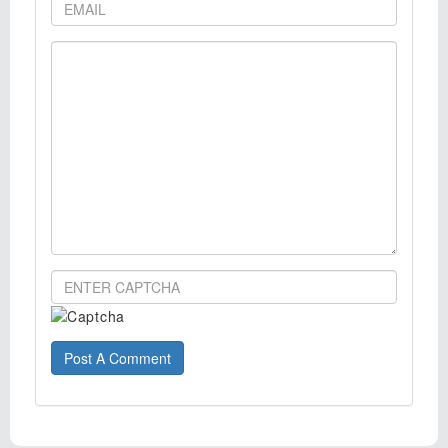
Post A Comment