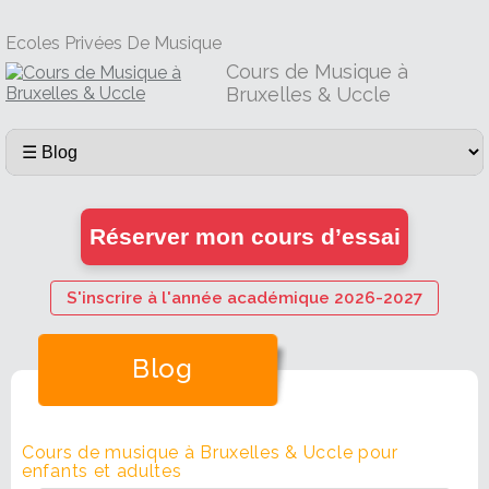
Ecoles Privées De Musique
Cours de Musique à
Bruxelles & Uccle
Réserver mon cours d’essai
S'inscrire à l'année académique 2026-2027
Blog
Cours de musique à Bruxelles & Uccle pour
enfants et adultes