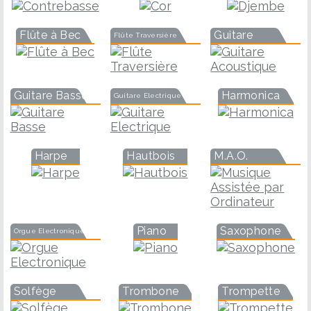
Flûte à Bec
Guitare
Flûte Traversière
Guitare Basse
Harmonica
Guitare Electrique
Harpe
Hautbois
M.A.O.
Piano
Saxophone
Orgue Electronique
Solfège
Trombone
Trompette