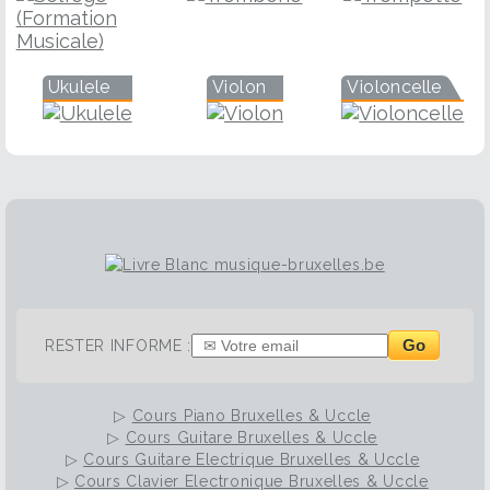
Ukulele
Violon
Violoncelle
Go
RESTER INFORME :
▷
Cours Piano Bruxelles & Uccle
▷
Cours Guitare Bruxelles & Uccle
▷
Cours Guitare Electrique Bruxelles & Uccle
▷
Cours Clavier Electronique Bruxelles & Uccle