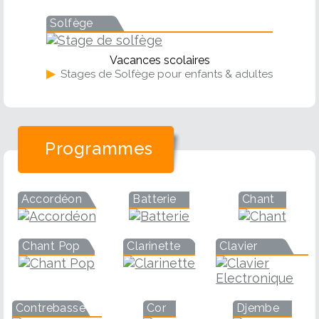
Solfège
Vacances scolaires
▶
Stages de Solfège pour enfants & adultes
Programmes
Accordéon
Batterie
Chant
Chant Pop
Clarinette
Clavier
Contrebasse
Cor
Djembe