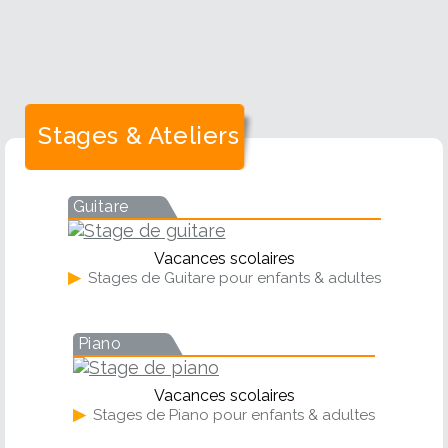
Stages & Ateliers
Guitare
Vacances scolaires
▶
Stages de Guitare pour enfants & adultes
Piano
Vacances scolaires
▶
Stages de Piano pour enfants & adultes