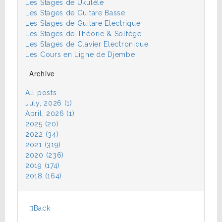
Les Stages de Ukulélé
Les Stages de Guitare Basse
Les Stages de Guitare Electrique
Les Stages de Théorie & Solfège
Les Stages de Clavier Electronique
Les Cours en Ligne de Djembe
Archive
All posts
July, 2026 (1)
April, 2026 (1)
2025 (20)
2022 (34)
2021 (319)
2020 (236)
2019 (174)
2018 (164)
Back