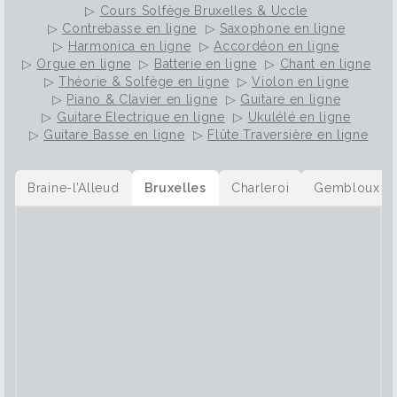
▷
Cours Solfège Bruxelles & Uccle
▷
Contrebasse en ligne
▷
Saxophone en ligne
▷
Harmonica en ligne
▷
Accordéon en ligne
▷
Orgue en ligne
▷
Batterie en ligne
▷
Chant en ligne
▷
Théorie & Solfège en ligne
▷
Violon en ligne
▷
Piano & Clavier en ligne
▷
Guitare en ligne
▷
Guitare Electrique en ligne
▷
Ukulélé en ligne
▷
Guitare Basse en ligne
▷
Flûte Traversière en ligne
Braine-l’Alleud
Bruxelles
Charleroi
Gembloux