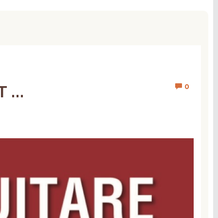
0
...