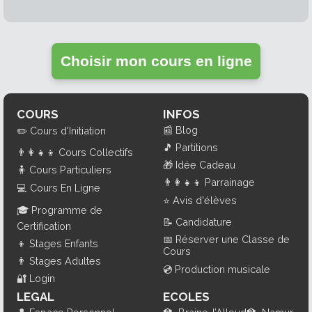
Choisir mon cours en ligne
COURS
INFOS
📰
Blog
✏️
Cours d'Initiation
🎵
Partitions
👨‍👩‍👧‍👦
Cours Collectifs
🎁
Idée Cadeau
🧍
Cours Particuliers
👨‍👩‍👧‍👦
Parrainage
💻
Cours En Ligne
⭐
Avis d'élèves
🎓
Programme de
📝
Candidature
Certification
📅
Réserver une Classe de
👦
Stages Enfants
Cours
👨
Stages Adultes
💿
Production musicale
🔐
Login
LEGAL
ECOLES