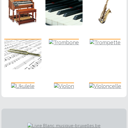
Solfège
Trombone
Trompette
Ukulele
Violon
Violoncelle