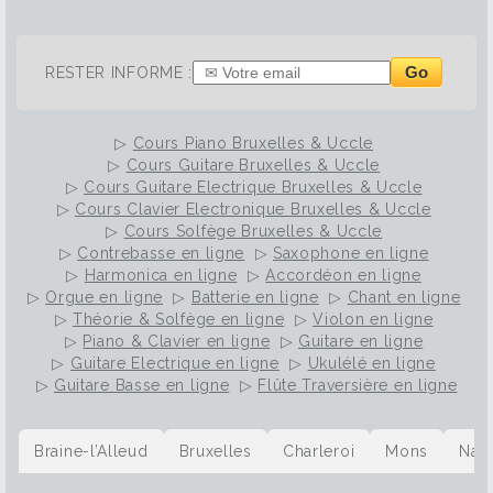
Go
RESTER INFORME :
▷
Cours Piano Bruxelles & Uccle
▷
Cours Guitare Bruxelles & Uccle
▷
Cours Guitare Electrique Bruxelles & Uccle
▷
Cours Clavier Electronique Bruxelles & Uccle
▷
Cours Solfège Bruxelles & Uccle
▷
Contrebasse en ligne
▷
Saxophone en ligne
▷
Harmonica en ligne
▷
Accordéon en ligne
▷
Orgue en ligne
▷
Batterie en ligne
▷
Chant en ligne
▷
Théorie & Solfège en ligne
▷
Violon en ligne
▷
Piano & Clavier en ligne
▷
Guitare en ligne
▷
Guitare Electrique en ligne
▷
Ukulélé en ligne
▷
Guitare Basse en ligne
▷
Flûte Traversière en ligne
Braine-l’Alleud
Bruxelles
Charleroi
Mons
Nam