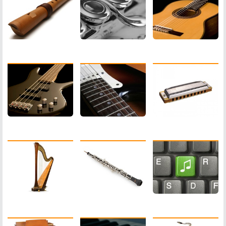
Guitare Basse
Harmonica
Guitare Electrique
Harpe
Hautbois
M.A.O.
Piano
Saxophone
Orgue Electronique