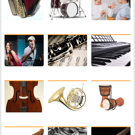
Chant Pop
Clarinette
Clavier
Contrebasse
Cor
Djembe
Flûte à Bec
Guitare
Flûte Traversière