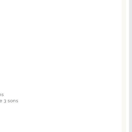
ns
e 3 sons