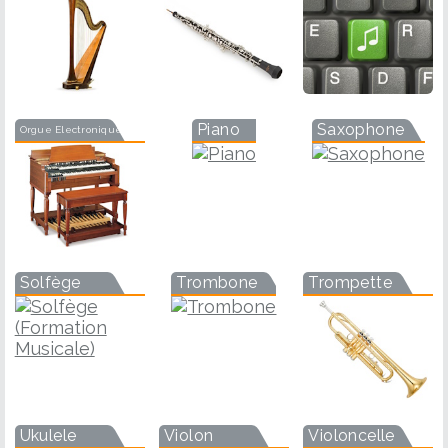
Piano
Saxophone
Orgue Electronique
Solfège
Trombone
Trompette
Ukulele
Violon
Violoncelle