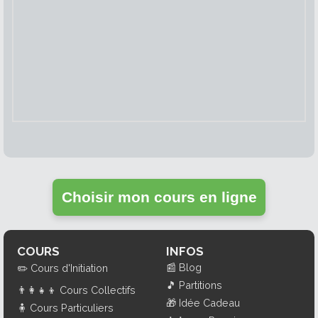
Choisir mon cours en ligne
COURS
INFOS
📰
Blog
✏️
Cours d'Initiation
🎵
Partitions
👨‍👩‍👧‍👦
Cours Collectifs
🎁
Idée Cadeau
🧍
Cours Particuliers