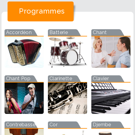
Programmes
Accordéon
Batterie
Chant
Chant Pop
Clarinette
Clavier
Contrebasse
Cor
Djembe