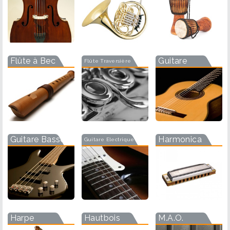
Flûte à Bec
Guitare
Flûte Traversière
Guitare Basse
Harmonica
Guitare Electrique
Harpe
Hautbois
M.A.O.