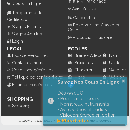
👨‍👩‍👧‍👦
Parrainage
💻
Cours En Ligne
⭐
Avis d'élèves
🎓
Programme de
📝
Candidature
Certification
📅
Réserver une Classe de
👦
Stages Enfants
Cours
👨
Stages Adultes
💿
Production musicale
🔐
Login
LEGAL
ECOLES
👤
Espace Personnel
🏫
Braine-l’Alleud
🏫
Namur
📞
Contactez-nous
🏫
Bruxelles
🏫
Uccle
⚖️
Conditions générales
🏫
Charleroi
🏫
Waterloo
⚖️
Politique de confidentialité
🏫
Mons
🏫
Wépion
×
Suivez Nos Cours En Ligne
💰
Financer nos écoles
...
Dès 99,00€
• Pour 1 an de cours
SHOPPING
• Nombreux instruments
🛒
Shopping
• Avec vidéos et audios
• Visioconférence en option
▶
Plus d'infos ...
© Copyright 2026 Ecoles Privées De Musique. Tous droits réservés.