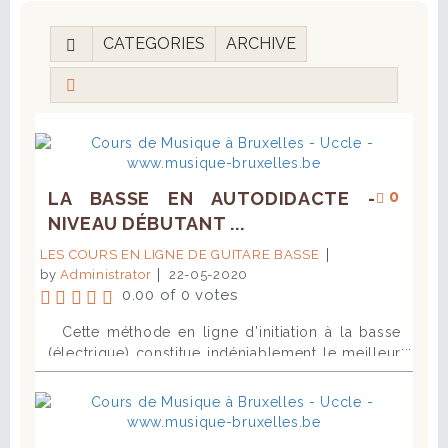
CATEGORIES
ARCHIVE
0
LA BASSE EN AUTODIDACTE -
NIVEAU DÉBUTANT ...
LES COURS EN LIGNE DE GUITARE BASSE
by
Administrator
22-05-2020
0.00 of 0 votes
Cette méthode en ligne d’initiation à la basse
(électrique) constitue indéniablement le meilleur
moyen pour le bassiste débutant de progresser
dans la pratique de son instrument. Tout d’abord
parce que cette méthode est extrêmement
complète, qu’elle aborde tous les éléments