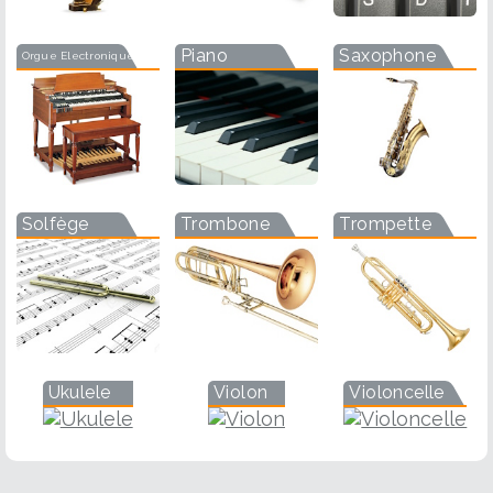
Piano
Saxophone
Orgue Electronique
Solfège
Trombone
Trompette
Ukulele
Violon
Violoncelle