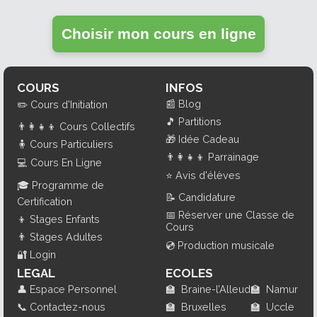
Choisir mon cours en ligne
COURS
INFOS
📰
Blog
✏️
Cours d'Initiation
🎵
Partitions
👨‍👩‍👧‍👦
Cours Collectifs
🎁
Idée Cadeau
🧍
Cours Particuliers
👨‍👩‍👧‍👦
Parrainage
💻
Cours En Ligne
⭐
Avis d'élèves
🎓
Programme de
📝
Candidature
Certification
📅
Réserver une Classe de
👦
Stages Enfants
Cours
👨
Stages Adultes
💿
Production musicale
🔐
Login
LEGAL
ECOLES
👤
Espace Personnel
🏫
Braine-l’Alleud
🏫
Namur
📞
Contactez-nous
🏫
Bruxelles
🏫
Uccle