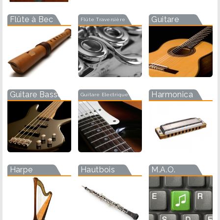
Flûte à Bec
Guitare
Flûte Traversière
Guitare Basse
Harmonica
Guitare Electrique
Harpe
Hautbois
M.A.O.