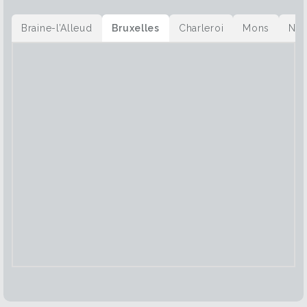
Braine-l’Alleud
Bruxelles
Charleroi
Mons
Na