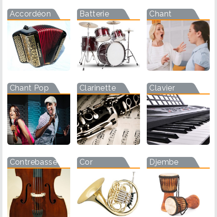
Accordéon
Batterie
Chant
Chant Pop
Clarinette
Clavier
Contrebasse
Cor
Djembe