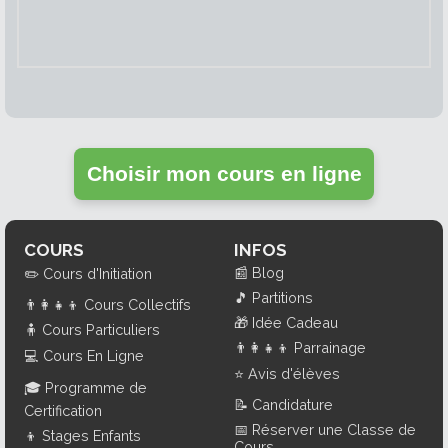
Choisir mon cours en ligne
COURS
INFOS
📰
Blog
✏️
Cours d'Initiation
🎵
Partitions
👨‍👩‍👧‍👦
Cours Collectifs
🎁
Idée Cadeau
🧍
Cours Particuliers
👨‍👩‍👧‍👦
Parrainage
💻
Cours En Ligne
⭐
Avis d'élèves
🎓
Programme de
📝
Candidature
Certification
📅
Réserver une Classe de
👦
Stages Enfants
Cours