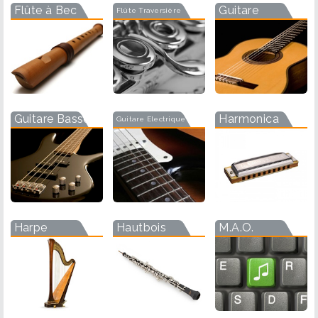
Flûte à Bec
Guitare
Flûte Traversière
Guitare Basse
Harmonica
Guitare Electrique
Harpe
Hautbois
M.A.O.