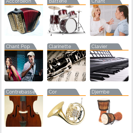
Accordéon
Batterie
Chant
Chant Pop
Clarinette
Clavier
Contrebasse
Cor
Djembe