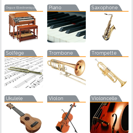
Piano
Saxophone
Orgue Electronique
Solfège
Trombone
Trompette
Ukulele
Violon
Violoncelle